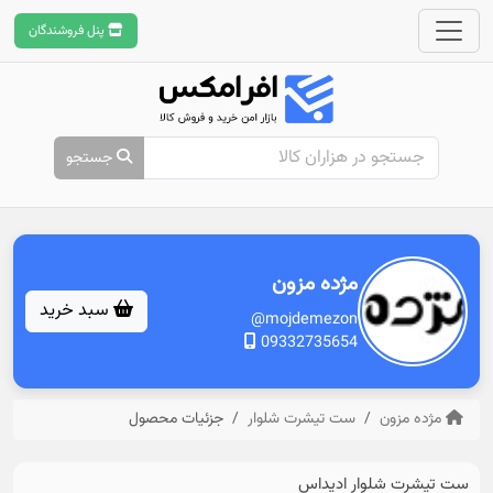
پنل فروشندگان
جستجو
مژده مزون
سبد خرید
@mojdemezon
09332735654
مژده مزون
ست تیشرت شلوار
جزئیات محصول
ست تیشرت شلوار ادیداس