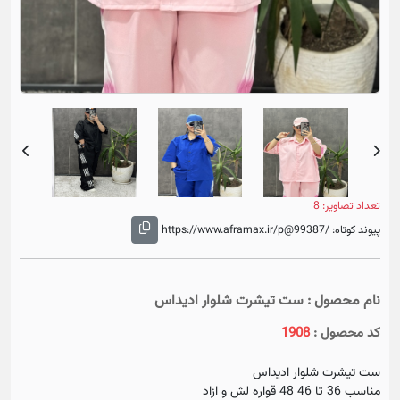
ious
Next
تعداد تصاویر: 8
پیوند کوتاه:
https://www.aframax.ir/p@99387/
نام محصول : ست تیشرت شلوار ادیداس
کد محصول :
1908
ست تیشرت شلوار ادیداس
مناسب 36 تا 46 48 قواره لش و ازاد