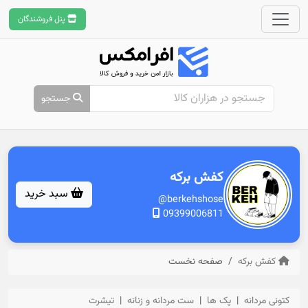
پنل فروشندگان
جستجو
کفش برکه
سبد خرید
@berkehshose
09399006811
کفش برکه
صفحه نخست
کتونی مردانه
پک ها
ست مردانه و زنانه
تیشرت