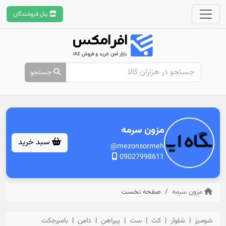
پنل فروشندگان
جستجو
مزون سرمه
سبد خرید
@mezonsormeh
09027998611
مزون سرمه
صفحه نخست
شومیز
شلوار
کت
ست
پیراهن
دامن
بامبرجکت