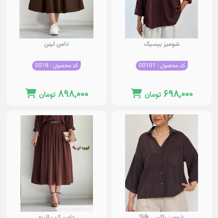
شومیز بیسیک
دامن لینن
کد محصول : 00101
کد محصول : 0018
۸۹۸,۰۰۰
۶۹۸,۰۰۰
تومان
تومان
شومیز باکسی Silk
دامن کرپ الیزه