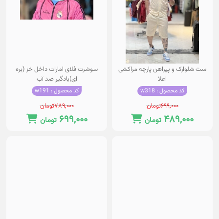
ست شلوارک و پیراهن پارچه مراکشی
سوشرت فلای امارات داخل خز (بره
اعلا
ای)بادگیر ضد آب
کد محصول : w318
کد محصول : w191
۶۹۹,۰۰۰
تومان
۷۸۹,۰۰۰
تومان
۶۹۹,۰۰۰
۴۸۹,۰۰۰
تومان
تومان