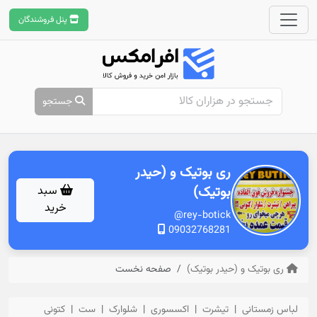
پنل فروشندگان
جستجو
ری بوتیک و (حیدر
بوتیک)
سبد
خرید
@rey-botick
09032768281
ری بوتیک و (حیدر بوتیک)
صفحه نخست
لباس زمستانی
تیشرت
اکسسوری
شلوارک
ست
کتونی